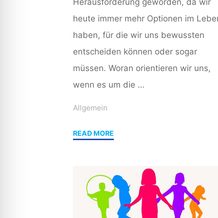
Herausforderung geworden, da wir
heute immer mehr Optionen im Lebe
haben, für die wir uns bewussten
entscheiden können oder sogar
müssen. Woran orientieren wir uns,
wenn es um die …
Allgemein
"Ankündigung:
READ MORE
Was
macht
ein
erfülltes
und
gelungenes