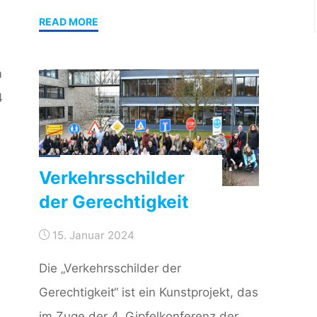
"Infotag
READ MORE
2024"
m
4
Verkehrsschilder
der Gerechtigkeit
15. Januar 2024
Die „Verkehrsschilder der
Gerechtigkeit“ ist ein Kunstprojekt, das
im Zuge der 4. Gipfelkonferenz der