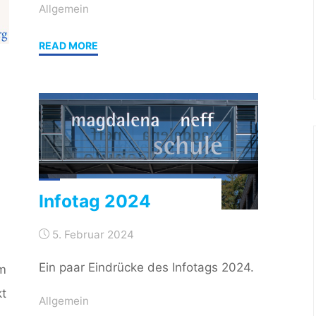
Allgemein
"Wie
READ MORE
Entspannung
in
der
Kita
kinderleicht
gelingen
kann"
Infotag 2024
5. Februar 2024
Ein paar Eindrücke des Infotags 2024.
m
kt
Allgemein