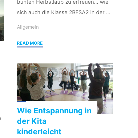
bunten Herbstlaub zu erfreuen… wie
sich auch die Klasse 2BFSA2 in der …
Allgemein
"Der
READ MORE
goldene
Herbst
ist
da!"
Wie Entspannung in
e
der Kita
kinderleicht