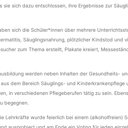
s sie sich dazu entschlossen, ihre Ergebnisse zur Säugl
aben sich die Schüler*innen über mehrere Unterrichtsst
rmatitis, Säuglingsnahrung, plötzlicher Kindstod und v
sucher zum Thema erstellt, Plakate kreiert, Messeständ
eausbildung werden neben Inhalten der Gesundheits- u
 aus dem Bereich Säuglings- und Kinderkrankenpflege un
n, in verschiedenen Pflegeberufen tätig zu sein. Ebens
zu begegnen.
die Lehrkräfte wurde feierlich bei einem (alkoholfreien
und ausprobiert und am Ende ein Voting für jeden ein