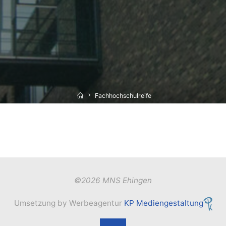
Home
Fachhochschulreife
©2026 MNS Ehingen
Umsetzung by Werbeagentur
KP Mediengestaltung